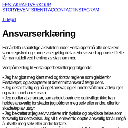
FESTAKRAFTVERK
OUR
STORY
EVENTS
RENT
FAQ
CONTACT
INSTAGRAM
Til løpet
Ansvarserklæring
For å delta i sportslige aktiviteter under Festaløpet må alle deltakere
være registrert og kunne vise gyldig deltakerbevis ved oppmøte. Dette
får man utdelt ved henting av startnummer.
Ved påmelding til Festaløpet bekrefter jeg følgende:
• Jeg har gjort meg kjent med og forstår reglene som gjelder for
Festaløpet, og aksepterer at det er mitt ansvar å følge dem.
• Jeg deltar frivillig og på eget ansvar, og er inneforstått med at løp i fjell
og natur innebærer risiko.
• Jeg godtar at arrangør, samarbeidspartnere og frivillige ikke kan
holdes ansvarlig for skader jeg påfører meg selv eller andre, eller for
skade/tap av utstyr.
• Jeg bekrefter at jeg selv vurderer min fysiske og psykiske helse som
forsvarlig for deltakelse. Jeg vil til enhver tid opptre ansvarlig for å unngå
å utsette meg selv eller andre for fare.