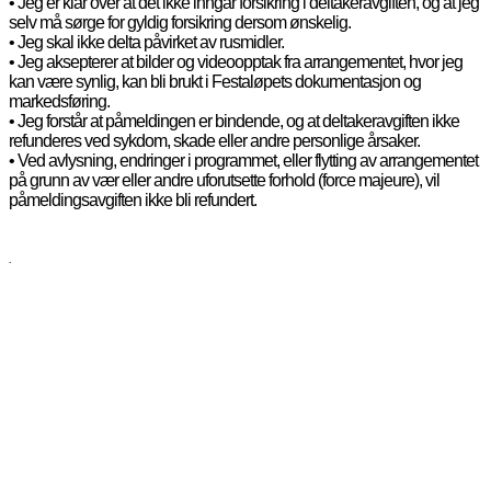
• Jeg er klar over at det ikke inngår forsikring i deltakeravgiften, og at jeg
selv må sørge for gyldig forsikring dersom ønskelig.
• Jeg skal ikke delta påvirket av rusmidler.
• Jeg aksepterer at bilder og videoopptak fra arrangementet, hvor jeg
kan være synlig, kan bli brukt i Festaløpets dokumentasjon og
markedsføring.
• Jeg forstår at påmeldingen er bindende, og at deltakeravgiften ikke
refunderes ved sykdom, skade eller andre personlige årsaker.
• Ved avlysning, endringer i programmet, eller flytting av arrangementet
på grunn av vær eller andre uforutsette forhold (force majeure), vil
påmeldingsavgiften ikke bli refundert.