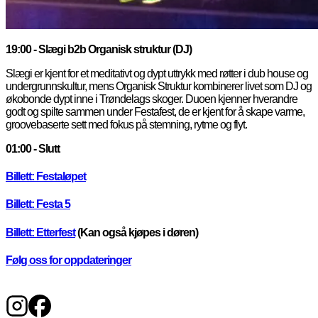
19:00 - Slægi b2b Organisk struktur (DJ)
Slægi er kjent for et meditativt og dypt uttrykk med røtter i dub house og
undergrunnskultur, mens Organisk Struktur kombinerer livet som DJ og
økobonde dypt inne i Trøndelags skoger. Duoen kjenner hverandre
godt og spilte sammen under Festafest, de er kjent for å skape varme,
groovebaserte sett med fokus på stemning, rytme og flyt.
01:00 - Slutt
Billett: Festaløpet
Billett: Festa 5
Billett: Etterfest
(Kan også kjøpes i døren)
Følg oss for oppdateringer